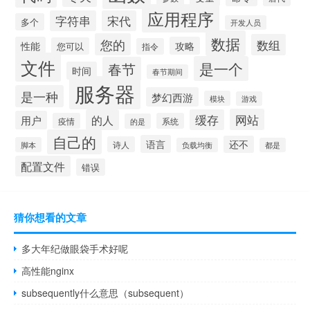
应用程序
字符串
宋代
多个
开发人员
数据
您的
数组
性能
攻略
您可以
指令
文件
是一个
春节
时间
春节期间
服务器
是一种
梦幻西游
模块
游戏
网站
的人
缓存
用户
疫情
系统
的是
自己的
语言
还不
诗人
脚本
负载均衡
都是
配置文件
错误
猜你想看的文章
多大年纪做眼袋手术好呢
高性能nginx
subsequently什么意思（subsequent）