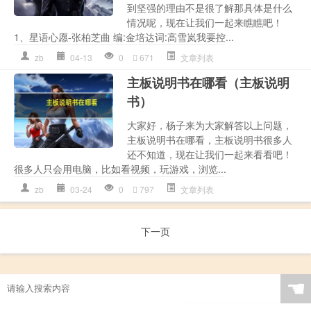
到坚强的理由不是很了解那具体是什么
情况呢，现在让我们一起来瞧瞧吧！
1、星语心愿-张柏芝曲 编:金培达词:高雪岚我要控...
zb
04-13
0
671
文章列表
主板说明书在哪看（主板说明
书）
大家好，杨子来为大家解答以上问题，
主板说明书在哪看，主板说明书很多人
还不知道，现在让我们一起来看看吧！
很多人只会用电脑，比如看视频，玩游戏，浏览...
zb
03-24
0
797
文章列表
下一页
☚