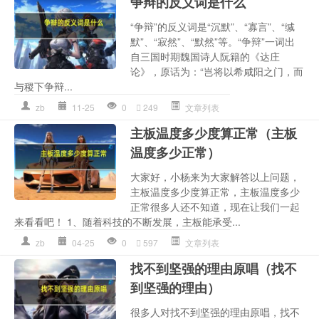
争辩的反义词是什么
“争辩”的反义词是“沉默”、“寡言”、“缄
默”、“寂然”、“默然”等。“争辩”一词出
自三国时期魏国诗人阮籍的《达庄
论》，原话为：“岂将以希咸阳之门，而
与稷下争辩...
zb
11-25
0
249
文章列表
主板温度多少度算正常（主板
温度多少正常）
大家好，小杨来为大家解答以上问题，
主板温度多少度算正常，主板温度多少
正常很多人还不知道，现在让我们一起
来看看吧！ 1、随着科技的不断发展，主板能承受...
zb
04-25
0
597
文章列表
找不到坚强的理由原唱（找不
到坚强的理由）
很多人对找不到坚强的理由原唱，找不