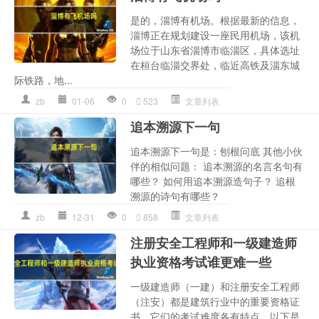
是的，淄博有机场。根据最新的信息，
淄博正在规划建设一座民用机场，该机
场位于山东省淄博市临淄区，具体选址
在桓台临淄交界处，临近高铁及淄东城
际铁路，地...
zb
01-06
0
523
文章列表
追本溯源下一句
追本溯源下一句是：刨根问底 其他小伙
伴的相似问题： 追本溯源的名言名句有
哪些？ 如何用追本溯源造句子？ 追根
溯源的诗句有哪些？
zb
12-31
0
858
文章列表
注册安全工程师和一级建造师
执业资格考试谁更难一些
一级建造师（一建）和注册安全工程师
（注安）都是建筑行业中的重要资格证
书，它们的考试难度各有特点。以下是