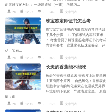
两者难度的对比： 一级建造师（一建） 考试内...
zb
12-27
0
449
文章列表
珠宝鉴定师证书怎么考
珠宝鉴定师证书的考取流程通常包括以
下几个步骤： 1. 了解考试内容和要求
： 考生需要了解珠宝鉴定师证书的考试
内容和要求，这通常包括珠宝鉴定、评
估、宝石...
zb
12-25
0
970
文章列表
长斑的香蕉能不能吃
长斑的香蕉形成原因 香蕉皮上出现黑斑
主要有两个原因： 自然氧化：香蕉表皮
细胞中含有的氧化碳素在低温或受外界
环境影响下氧化，导致表皮变黑。 炭疽
病：由...
zb
12-10
0
178
文章列表