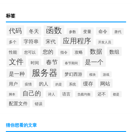
标签
函数
代码
冬天
命令
变量
参数
唐代
应用程序
字符串
宋代
多个
开发人员
数据
您的
数组
性能
攻略
您可以
指令
文件
是一个
春节
时间
春节期间
服务器
是一种
梦幻西游
模块
游戏
网站
的人
缓存
用户
疫情
系统
的是
自己的
语言
还不
诗人
脚本
负载均衡
都是
配置文件
错误
猜你想看的文章