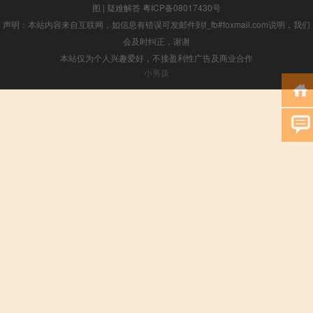
图
|
疑难解答
粤ICP备08017430号
声明：本站内容来自互联网，如信息有错误可发邮件到f_fb#foxmail.com说明，我们
会及时纠正，谢谢
本站仅为个人兴趣爱好，不接盈利性广告及商业合作
小男孩