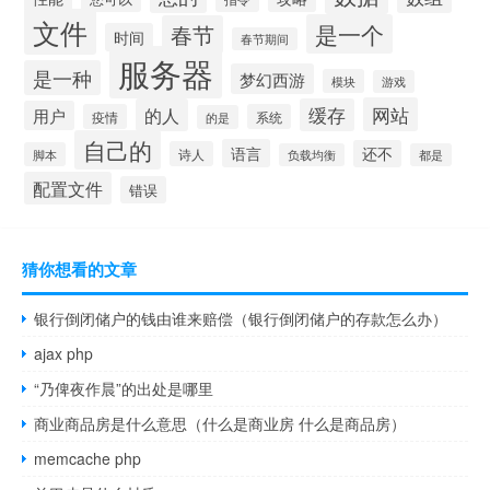
文件
是一个
春节
时间
春节期间
服务器
是一种
梦幻西游
模块
游戏
网站
的人
缓存
用户
疫情
系统
的是
自己的
语言
还不
诗人
脚本
负载均衡
都是
配置文件
错误
猜你想看的文章
银行倒闭储户的钱由谁来赔偿（银行倒闭储户的存款怎么办）
ajax php
“乃俾夜作晨”的出处是哪里
商业商品房是什么意思（什么是商业房 什么是商品房）
memcache php