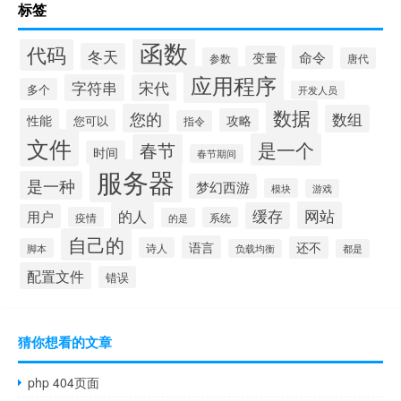
标签
函数
代码
冬天
命令
变量
参数
唐代
应用程序
字符串
宋代
多个
开发人员
数据
您的
数组
性能
攻略
您可以
指令
文件
是一个
春节
时间
春节期间
服务器
是一种
梦幻西游
模块
游戏
网站
的人
缓存
用户
疫情
系统
的是
自己的
语言
还不
诗人
脚本
负载均衡
都是
配置文件
错误
猜你想看的文章
php 404页面