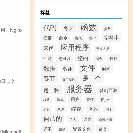
标签
函数
代码
冬天
参数
用。Nginx
字符串
命令
变量
多个
唐代
应用程序
宋代
开发人员
您的
性能
攻略
您可以
指令
文件
数据
数组
时间
是一个
春节
春节期间
的日志文
服务器
是一种
梦幻西游
的人
用户
疫情
模块
游戏
网站
缓存
系统
的是
脚本
自己的
语言
诗人
负载均衡
配置文件
还不
错误
都是
crosoft