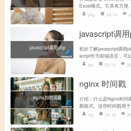
Excel格式。它具有方
php
03-10
4
javascript调用
初步了解javascript调
script作为前端语言，
jav
03-10
5
nginx 时间戳
介绍：什么是Nginx时间
戳格式。这些时间戳用于记
ngi
03-10
8