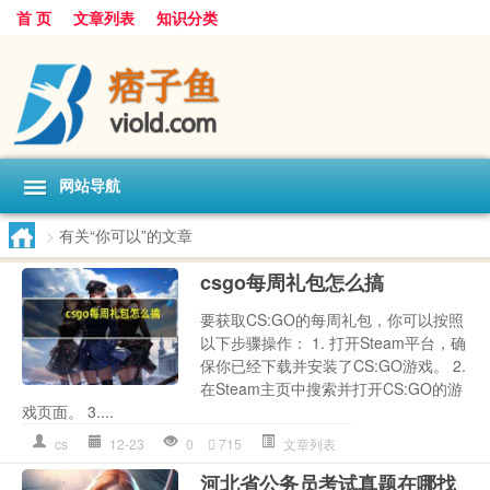
首 页
文章列表
知识分类
网站导航
>
有关“你可以”的文章
csgo每周礼包怎么搞
要获取CS:GO的每周礼包，你可以按照
以下步骤操作： 1. 打开Steam平台，确
保你已经下载并安装了CS:GO游戏。 2.
在Steam主页中搜索并打开CS:GO的游
戏页面。 3....
cs
12-23
0
715
文章列表
河北省公务员考试真题在哪找