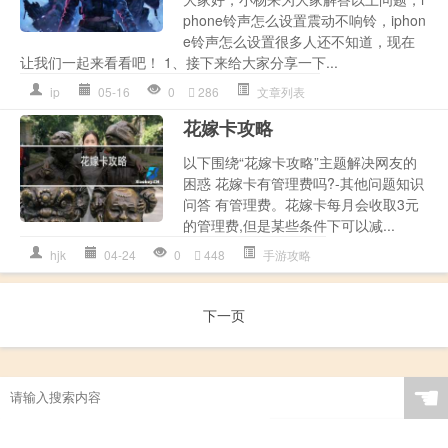
phone铃声怎么设置震动不响铃，iphon
e铃声怎么设置很多人还不知道，现在
让我们一起来看看吧！ 1、接下来给大家分享一下...
ip
05-16
0
286
文章列表
花嫁卡攻略
以下围绕“花嫁卡攻略”主题解决网友的
困惑 花嫁卡有管理费吗?-其他问题知识
问答 有管理费。花嫁卡每月会收取3元
的管理费,但是某些条件下可以减...
hjk
04-24
0
448
手游攻略
下一页
☚