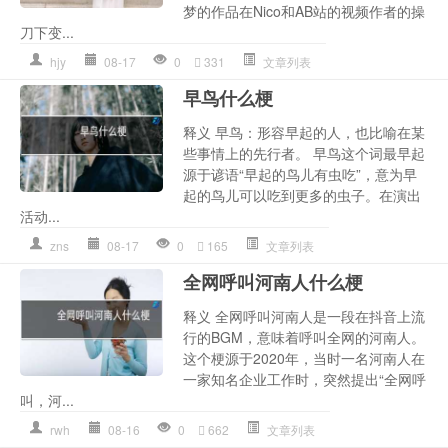
梦的作品在Nico和AB站的视频作者的操
刀下变...
hjy
08-17
0
331
文章列表
早鸟什么梗
释义 早鸟：形容早起的人，也比喻在某
些事情上的先行者。 早鸟这个词最早起
源于谚语“早起的鸟儿有虫吃”，意为早
起的鸟儿可以吃到更多的虫子。在演出
活动...
zns
08-17
0
165
文章列表
全网呼叫河南人什么梗
释义 全网呼叫河南人是一段在抖音上流
行的BGM，意味着呼叫全网的河南人。
这个梗源于2020年，当时一名河南人在
一家知名企业工作时，突然提出“全网呼
叫，河...
rwh
08-16
0
662
文章列表