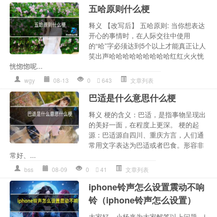
五哈原则什么梗
释义 【改写后】 五哈原则: 当你想表达
开心的事情时，在人际交往中使用
的“哈”字必须达到5个以上才能真正让人
笑出声哈哈哈哈哈哈哈哈哈红红火火恍
恍惚惚呢...
wgy
08-13
0
643
文章列表
巴适是什么意思什么梗
释义 梗的含义：巴适，是指事物呈现出
的美好一面，在程度上更深。 梗的起
源：巴适源自四川、重庆方言，人们通
常用文字表达为巴适或者巴食。形容非
常好、...
bss
08-09
0
41
文章列表
iphone铃声怎么设置震动不响
铃（iphone铃声怎么设置）
大家好，小杨来为大家解答以上问题，i