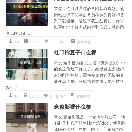
首先，你可以通过醉学网获取真题。该
网站提供了历年公务员考试的真题和答
案下载链接。通过下载这些真题，你可
以更好地了解考试内容和形式，并熟悉
考试的出题...
hb
11-20
0
140
文章列表
灶门祢豆子什么梗
释义 这个梗的含义是指《鬼灭之刃》中
的女主角灶门祢豆子。她是男主角灶门
炭治郎的妹妹，因为被鬼舞辻无惨的血
液变成了鬼。在成为鬼之后，她的性格
发生了...
zll
08-17
0
167
文章列表
豪俊影视什么梗
释义 豪俊影视是一个台湾制片公司，他
们制作和代理销售HomoVideo，并且翻
译国外作品。然而，由于一部被称为淫