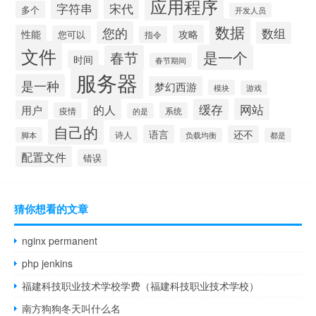
应用程序
字符串
宋代
多个
开发人员
数据
您的
数组
性能
攻略
您可以
指令
文件
是一个
春节
时间
春节期间
服务器
是一种
梦幻西游
模块
游戏
网站
的人
缓存
用户
疫情
系统
的是
自己的
语言
还不
诗人
脚本
负载均衡
都是
配置文件
错误
猜你想看的文章
nginx permanent
php jenkins
福建科技职业技术学校学费（福建科技职业技术学校）
南方狗狗冬天叫什么名