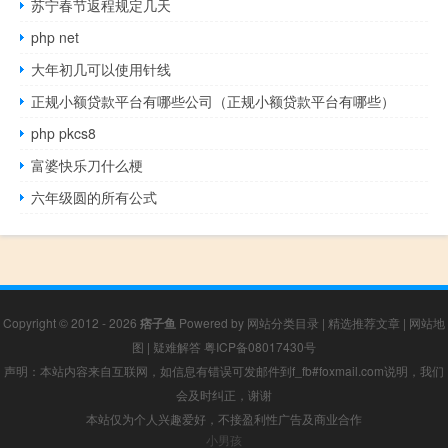
苏宁春节返程规定几天
php net
大年初几可以使用针线
正规小额贷款平台有哪些公司（正规小额贷款平台有哪些）
php pkcs8
富婆快乐刀什么梗
六年级圆的所有公式
Copyright © 2012 - 2026
痞子鱼
Powered by
网站分类目录
|
精选推荐文章
|
网站地
图
|
疑难解答
粤ICP备08017430号
声明：本站内容来自互联网，如信息有错误可发邮件到f_fb#foxmail.com说明，我们
会及时纠正，谢谢
本站仅为个人兴趣爱好，不接盈利性广告及商业合作
小男孩