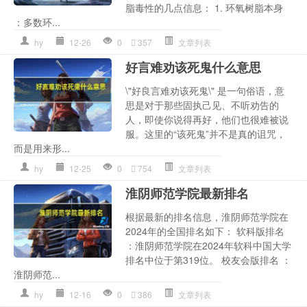
脂毒性的几点信息： 1. 环氧树脂本身
：多数环...
hy
12-26
0
357
文章列表
好言难劝该死鬼什么意思
\"好良言难劝该死鬼\" 是一句俗语，意
思是对于那些固执己见、不听劝告的
人，即使你说得再好，他们也很难被说
服。这里的“该死鬼”并不是真的诅咒，
而是用来形...
hy
12-25
0
754
文章列表
淮阴师范学院最新排名
根据最新的排名信息，淮阴师范学院在
2024年的全国排名如下： 软科版排名
：淮阴师范学院在2024年软科中国大学
排名中位于第319位。 校友会版排名 ：
淮阴师范...
hy
12-16
0
386
文章列表