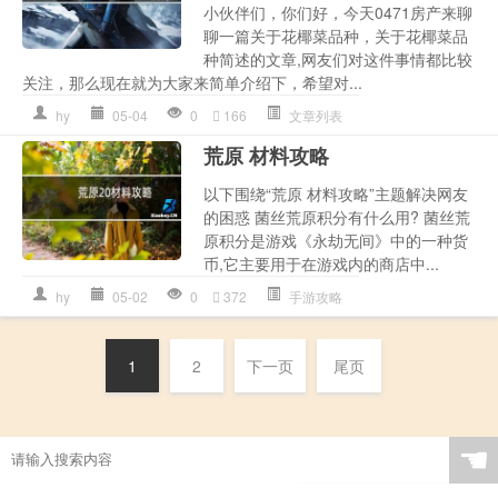
小伙伴们，你们好，今天0471房产来聊
聊一篇关于花椰菜品种，关于花椰菜品
种简述的文章,网友们对这件事情都比较
关注，那么现在就为大家来简单介绍下，希望对...
hy
05-04
0
166
文章列表
荒原 材料攻略
以下围绕“荒原 材料攻略”主题解决网友
的困惑 菌丝荒原积分有什么用? 菌丝荒
原积分是游戏《永劫无间》中的一种货
币,它主要用于在游戏内的商店中...
hy
05-02
0
372
手游攻略
1
2
下一页
尾页
☚