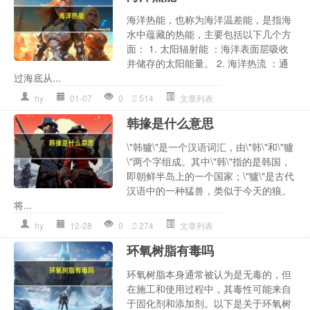
海洋热能，也称为海洋温差能，是指海
水中蕴藏的热能，主要包括以下几个方
面： 1. 太阳辐射能 ：海洋表面层吸收
并储存的太阳能量。 2. 海洋热流 ：通
过海底从...
hy
01-07
0
514
文章列表
韩掾是什么意思
\"韩獹\"是一个汉语词汇，由\"韩\"和\"獹
\"两个字组成。其中\"韩\"指的是韩国，
即朝鲜半岛上的一个国家；\"獹\"是古代
汉语中的一种猛兽，类似于今天的狼。
将...
hy
12-28
0
274
文章列表
环氧树脂有毒吗
环氧树脂本身通常被认为是无毒的，但
在施工和使用过程中，其毒性可能来自
于固化剂和添加剂。以下是关于环氧树