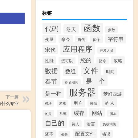
标签
函数
代码
冬天
参数
字符串
命令
变量
多个
唐代
应用程序
宋代
开发人员
您的
性能
攻略
您可以
指令
文件
数据
数组
时间
是一个
春节
春节期间
服务器
是一种
梦幻西游
下一篇
的人
用户
有什么专业
疫情
模块
游戏
网站
缓存
系统
的是
脚本
自己的
语言
诗人
负载均衡
配置文件
还不
错误
都是