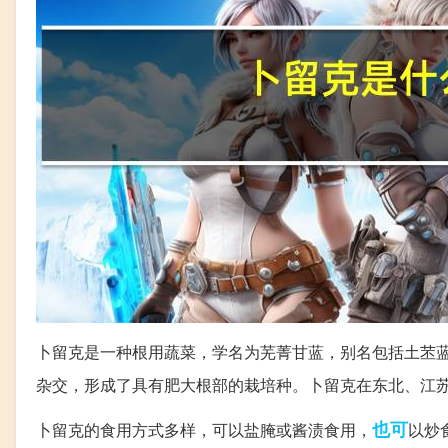
卜留克是一种根用蔬菜，学名为芜菁甘蓝，别名包括土苤
杂交，形成了具有肥大根部的栽培种。卜留克在东北、江
也可
卜留克的食用方式多样，可以盐腌或酱渍食用，
以炒