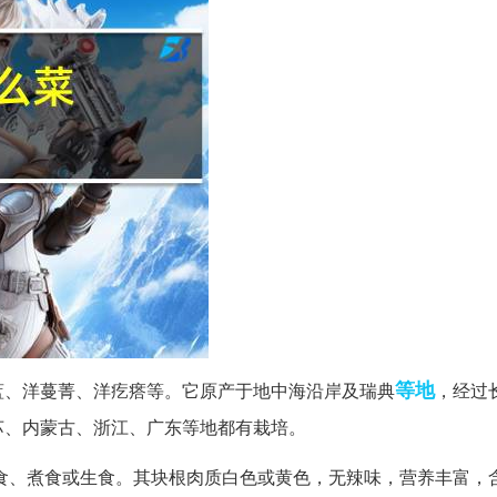
等地
蓝、洋蔓菁、洋疙瘩等。它原产于地中海沿岸及瑞典
，经过
苏、内蒙古、浙江、广东等地都有栽培。
食、煮食或生食。其块根肉质白色或黄色，无辣味，营养丰富，