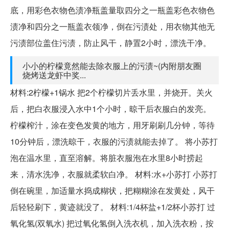
底，用彩色衣物色渍净瓶盖量取四分之一瓶盖彩色衣物色
渍净和四分之一瓶盖衣领净，倒在污渍处，用衣物其他无
污渍部位盖住污渍，防止风干，静置2小时，漂洗干净。
小小的柠檬竟然能去除衣服上的污渍~(内附朋友圈
烧烤送龙虾中奖...
材料:2柠檬+1锅水 把2个柠檬切片丢水里，并烧开。关火
后，把白衣服浸入水中1个小时，晾干后衣服白的发亮。
柠檬榨汁，涂在变色发黄的地方，用牙刷刷几分钟，等待
10分钟后，漂洗晾干，衣服的污渍就能去掉了。 将小苏打
泡在温水里，直至溶解。将脏衣服泡在水里8小时捞起
来，清水洗净，衣服就柔软白净。 材料:水+小苏打 小苏打
倒在碗里，加适量水捣成糊状，把糊糊涂在发黄处，风干
后轻轻刷下，黄迹就没了。 材料:1/4杯盐+1/2杯小苏打 过
氧化氢(双氧水) 把过氧化氢倒入洗衣机，加入洗衣粉，按