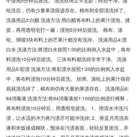
中浸泡5分钟后搓洗。 清洗丝绸立竿见影，特别干净。涤
纶洗后，仍有少量果渍痕迹存在。棉布则全部清洗掉了。
洗涤用品3:白醋 洗涤方法:用白醋将布料上的果汁浸泡、揉
搓，再用透明皂打一遍，浸泡5分钟后搓洗。 棉布、涤
纶、绸缎3块布料上的芒果汁都没有洗掉。 洗涤用品4:漂
白水 洗涤方法:将漂白水按照1:30的比例倒入水盆中，将布
料浸泡10分钟后搓洗。 三块布料都洗得非常干净。 洗涤
用品5:彩漂 洗涤方法:将彩漂水按照1:20的比例倒入水盆
中，将布料浸泡10分钟后搓洗。 丝绸、涤纶上的果汁很容
易就清洗掉了，棉布则仍有大量的果渍存在。 洗涤用品6:
84消毒液 洗涤方法:将84消毒液按1:100的比例进行稀释，
将布料浸泡10分钟后，用透明皂搓洗。 1、用清水冲洗污
渍，让水流的冲力将污渍尽可能冲洗掉; 2、将蓝月亮洗衣
液和米饭揉成糊状，预涂在污渍表面，轻轻反复搓洗，并