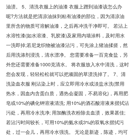
油渍。 5、清洗衣服上的油漆 衣服上蹭到油漆该怎么办
呢?方法就是把清凉油抹到粘有油漆的部位，因为清凉油
里所含的物质可溶解油漆，之后再冲洗干净即可。 若沾上
水溶性漆(如水溶漆、乳胶漆)及家用内墙涂料，及时用水
一洗即掉;若尼龙织物被油漆沾污，可先涂上猪油揉搓，然
后用洗涤剂浸洗，清水漂净。 您需要准备一百克食盐，另
外您还需要准备1000克清水。 将衣服放入水中清洗，这时
您会发现，轻轻松松就可以把顽固的草渍洗掉了。 7、清
洗染血衣服 刚沾染上时，应立即用冷水或淡盐水洗(禁用
热水，因血内含蛋白质，遇热会凝固，不易溶化)，再用肥
皂或10%的碘化钾溶液清洗; 用10%的酒石酸溶液来揩拭沾
污处，再用冷水洗净; 用加酶洗衣粉除去血渍，效果甚佳;
若沾污时间较长，可用10%的氨水或3%的双氧水揩拭污
处，过一会儿，再用冷水强洗。 无论是新迹，陈迹，均可