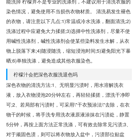
能洗掉 柠檬并不是专业的洗涤剂，不建议用于清洗衣服的
染色情况，避免使用不当损伤衣物材质。 清洗易发生褪色
的衣物，请注意以下几点:1)常温或冷水洗涤，翻面清洗;2)
洗涤过程中应避免大力揉搓;3)选择中性洗涤剂，尽量不使
用碱性洗涤剂，碱性洗涤剂会使某些染料发生水解，从衣
物上脱落下来;4)随浸随洗，缩短浸泡时间;5)避免阳光下暴
晒;6)单独洗涤，避免造成其他衣服染色。
柠檬汁会把深色衣服洗退色吗
深色衣物的清洗方法:1、无明显污渍时，用水溶解洗衣
液，放入衣物浸泡20分钟左右，再轻轻揉搓，漂洗干净即
可;2、若局部有污渍时，可采用\"干衣预涂法\"去除，在衣
物干的时候，将手洗专用洗衣液原液涂抹在污渍处，静置
5分钟，再按上面方法正常洗涤，可有效去除常见污渍;3、
对于顽固色渍，则可以将衣物放入盆中，污渍部位贴盆