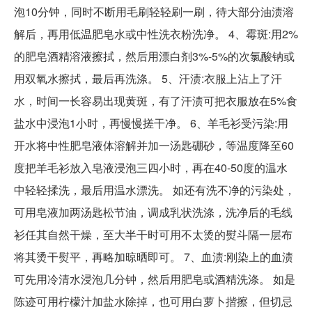
泡10分钟，同时不断用毛刷轻轻刷一刷，待大部分油渍溶
解后，再用低温肥皂水或中性洗衣粉洗净。 4、霉斑:用2%
的肥皂酒精溶液擦拭，然后用漂白剂3%-5%的次氯酸钠或
用双氧水擦拭，最后再洗涤。 5、汗渍:衣服上沾上了汗
水，时间一长容易出现黄斑，有了汗渍可把衣服放在5%食
盐水中浸泡1小时，再慢慢搓干净。 6、羊毛衫受污染:用
开水将中性肥皂液体溶解并加一汤匙硼砂，等温度降至60
度把羊毛衫放入皂液浸泡三四小时，再在40-50度的温水
中轻轻揉洗，最后用温水漂洗。 如还有洗不净的污染处，
可用皂液加两汤匙松节油，调成乳状洗涤，洗净后的毛线
衫任其自然干燥，至大半干时可用不太烫的熨斗隔一层布
将其烫干熨平，再略加晾晒即可。 7、血渍:刚染上的血渍
可先用冷清水浸泡几分钟，然后用肥皂或酒精洗涤。 如是
陈迹可用柠檬汁加盐水除掉，也可用白萝卜揩擦，但切忌