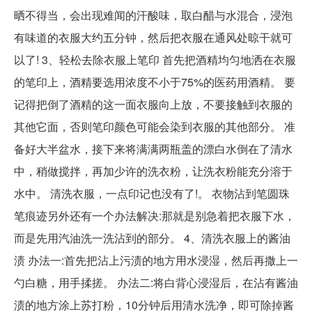
晒不得当，会出现难闻的汗酸味，取白醋与水混合，浸泡
有味道的衣服大约五分钟，然后把衣服在通风处晾干就可
以了! 3、轻松去除衣服上笔印 首先把酒精均匀地洒在衣服
的笔印上，酒精要选用浓度不小于75%的医药用酒精。 要
记得把倒了酒精的这一面衣服向上放，不要接触到衣服的
其他它面，否则笔印颜色可能会染到衣服的其他部分。 准
备好大半盆水，接下来将满满两瓶盖的漂白水倒在了清水
中，稍做搅拌，再加少许的洗衣粉，让洗衣粉能充分溶于
水中。 清洗衣服，一点印记也没有了!。 衣物沾到笔圆珠
笔痕迹另外还有一个办法解决:那就是别急着把衣服下水，
而是先用汽油洗一洗沾到的部分。 4、清洗衣服上的酱油
渍 办法一:首先把沾上污渍的地方用水浸湿，然后再撒上一
勺白糖，用手揉搓。 办法二:将白背心浸湿后，在沾有酱油
渍的地方涂上苏打粉，10分钟后用清水洗净，即可除掉酱