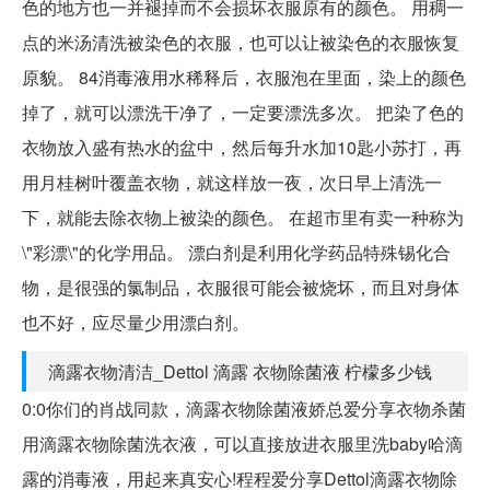
色的地方也一并褪掉而不会损坏衣服原有的颜色。 用稠一
点的米汤清洗被染色的衣服，也可以让被染色的衣服恢复
原貌。 84消毒液用水稀释后，衣服泡在里面，染上的颜色
掉了，就可以漂洗干净了，一定要漂洗多次。 把染了色的
衣物放入盛有热水的盆中，然后每升水加10匙小苏打，再
用月桂树叶覆盖衣物，就这样放一夜，次日早上清洗一
下，就能去除衣物上被染的颜色。 在超市里有卖一种称为
\"彩漂\"的化学用品。 漂白剂是利用化学药品特殊锡化合
物，是很强的氯制品，衣服很可能会被烧坏，而且对身体
也不好，应尽量少用漂白剂。
滴露衣物清洁_Dettol 滴露 衣物除菌液 柠檬多少钱
0:0你们的肖战同款，滴露衣物除菌液娇总爱分享衣物杀菌
用滴露衣物除菌洗衣液，可以直接放进衣服里洗baby哈滴
露的消毒液，用起来真安心!程程爱分享Dettol滴露衣物除