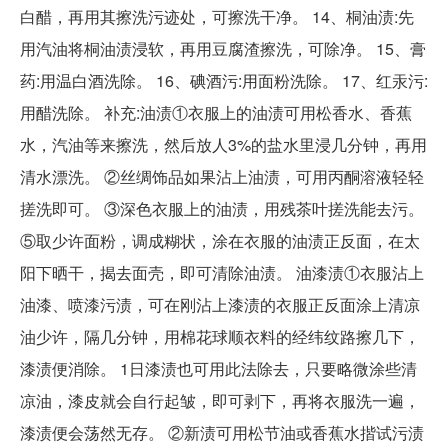
白醋，再用其擦洗污迹处，可擦洗干净。 14、桐油渍:先
用汽油将桐油渍浸软，再用豆腐渣擦洗，可除净。 15、膏
药:用温白酒洗除。 16、碘酒污:用面粉洗除。 17、红汞污:
用醋洗除。 补充:油渍①衣服上的油渍可用松香水、香蕉
水，汽油等来擦洗，然后放人3%的盐水里浸几分钟，再用
清水漂洗。 ②丝绸饰品如果沾上油渍，可用丙酮溶液轻轻
搓洗即可。 ③深色衣服上的油渍，用残茶叶搓洗能去污。
⑤取少许面粉，调成糊状，涂在衣服的油渍正反面，在太
阳下晒干，揭去面壳，即可清除油渍。 油漆渍①衣服沾上
油漆、喷漆污渍，可在刚沾上漆渍的衣服正反面涂上清凉
油少许，隔几分钟，用棉花球顺衣料的经纬纹路擦几下，
漆渍便消除。 1日漆渍也可用此法除去，只要略微涂些清
凉油，漆皮就会自行起皱，即可剥下，再将衣服洗一遍，
漆渍便会荡然无存。 ②新渍可用松节油或香蕉水揩试污渍