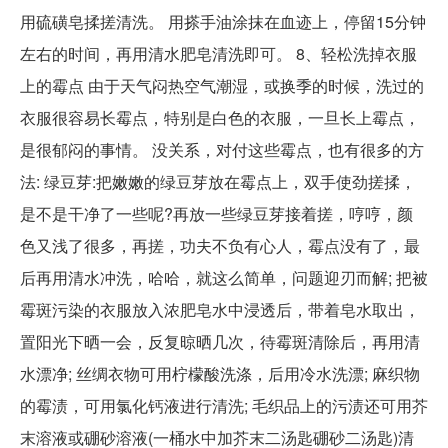
用硫磺皂揉搓清洗。 用搽手油涂抹在血迹上，停留15分钟
左右的时间，再用清水肥皂清洗即可。 8、轻松洗掉衣服
上的霉点 由于天气闷热空气潮湿，或换季的时候，洗过的
衣服很容易长霉点，特别是白色的衣服，一旦长上霉点，
是很郁闷的事情。 没关系，对付这些霉点，也有很多的方
法: 绿豆芽:把嫩嫩的绿豆芽放在霉点上，双手使劲搓揉，
是不是干净了一些呢?再放一些绿豆芽接着搓，哼哼，颜
色又浅了很多，再搓，功夫不负有心人，霉点没有了，最
后再用清水冲洗，哈哈，就这么简单，问题迎刃而解; 把被
霉斑污染的衣服放入浓肥皂水中浸透后，带着皂水取出，
置阳光下晒一会，反复晾晒几次，待霉斑清除后，再用清
水漂净; 丝绸衣物可用柠檬酸洗涤，后用冷水洗漂; 麻织物
的霉渍，可用氯化钙液进行清洗; 毛织品上的污渍还可用芥
末溶液或硼砂溶液(一桶水中加芥末二汤匙硼砂二汤匙)清