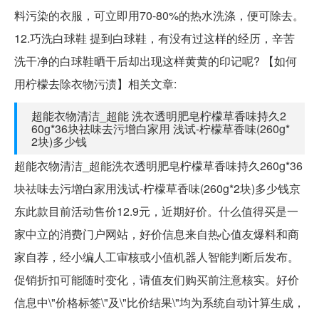
料污染的衣服，可立即用70-80%的热水洗涤，便可除去。
12.巧洗白球鞋 提到白球鞋，有没有过这样的经历，辛苦
洗干净的白球鞋晒干后却出现这样黄黄的印记呢? 【如何
用柠檬去除衣物污渍】相关文章:
超能衣物清洁_超能 洗衣透明肥皂柠檬草香味持久2
60g*36块祛味去污增白家用 浅试-柠檬草香味(260g*
2块)多少钱
超能衣物清洁_超能洗衣透明肥皂柠檬草香味持久260g*36
块祛味去污增白家用浅试-柠檬草香味(260g*2块)多少钱京
东此款目前活动售价12.9元，近期好价。什么值得买是一
家中立的消费门户网站，好价信息来自热心值友爆料和商
家自荐，经小编人工审核或小值机器人智能判断后发布。
促销折扣可能随时变化，请值友们购买前注意核实。好价
信息中\"价格标签\"及\"比价结果\"均为系统自动计算生成，