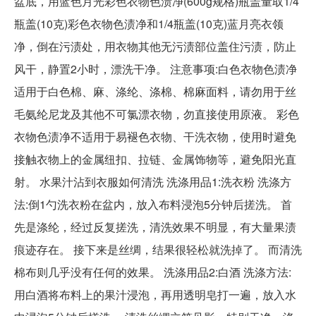
盆底，用蓝色月光彩色衣物色渍净(600g规格)瓶盖量取1/4
瓶盖(10克)彩色衣物色渍净和1/4瓶盖(10克)蓝月亮衣领
净，倒在污渍处，用衣物其他无污渍部位盖住污渍，防止
风干，静置2小时，漂洗干净。 注意事项:白色衣物色渍净
适用于白色棉、麻、涤纶、涤棉、棉麻面料，请勿用于丝
毛氨纶尼龙及其他不可氯漂衣物，勿直接使用原液。 彩色
衣物色渍净不适用于易褪色衣物、干洗衣物，使用时避免
接触衣物上的金属纽扣、拉链、金属饰物等，避免阳光直
射。 水果汁沾到衣服如何清洗 洗涤用品1:洗衣粉 洗涤方
法:倒1勺洗衣粉在盆内，放入布料浸泡5分钟后搓洗。 首
先是涤纶，经过反复搓洗，清洗效果不明显，有大量果渍
痕迹存在。 接下来是丝绸，结果很轻松就洗掉了。 而清洗
棉布则几乎没有任何的效果。 洗涤用品2:白酒 洗涤方法:
用白酒将布料上的果汁浸泡，再用透明皂打一遍，放入水