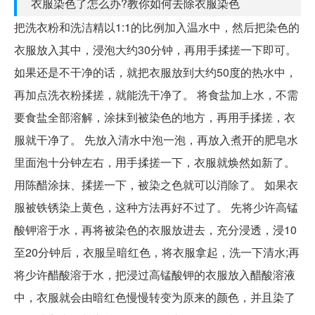
衣服染色了怎么办?教你如何去除衣服染色
把洗衣粉和洗洁精以1:1的比例加入温水中，然后把染色的
衣服放入其中，浸泡大约30分钟，再用手揉搓一下即可。
如果还是不干净的话，就把衣服放到大约50度的热水中，
再加点洗衣粉揉搓，就能洗干净了。 将食盐加上水，不需
要食盐全部溶解，涂抹到被染色的地方，再用手揉搓，衣
服就干净了。 先放入清水中泡一泡，再放入煮开的肥皂水
里面泡十分钟左右，用手揉搓一下，衣服就焕然如新了。
用陈醋涂抹、揉搓一下，被染之色就可以消除了。 如果衣
服被铁锈染上黄色，这种方法再好不过了。 先将少许高锰
酸钾溶于水，再将被染色的衣服放进去，充分浸透，浸10
至20分钟后，衣服呈暗红色，将衣服拿起，洗一下清水;再
将少许醋酸溶于水，把浸过高锰酸钾的衣服放入醋酸溶液
中，衣服就会由暗红色慢慢转变为原来的颜色，并且染了