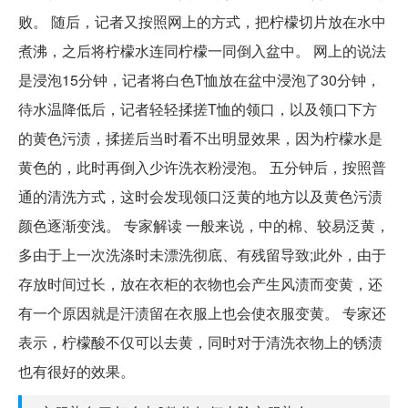
败。 随后，记者又按照网上的方式，把柠檬切片放在水中
煮沸，之后将柠檬水连同柠檬一同倒入盆中。 网上的说法
是浸泡15分钟，记者将白色T恤放在盆中浸泡了30分钟，
待水温降低后，记者轻轻揉搓T恤的领口，以及领口下方
的黄色污渍，揉搓后当时看不出明显效果，因为柠檬水是
黄色的，此时再倒入少许洗衣粉浸泡。 五分钟后，按照普
通的清洗方式，这时会发现领口泛黄的地方以及黄色污渍
颜色逐渐变浅。 专家解读 一般来说，中的棉、较易泛黄，
多由于上一次洗涤时未漂洗彻底、有残留导致;此外，由于
存放时间过长，放在衣柜的衣物也会产生风渍而变黄，还
有一个原因就是汗渍留在衣服上也会使衣服变黄。 专家还
表示，柠檬酸不仅可以去黄，同时对于清洗衣物上的锈渍
也有很好的效果。