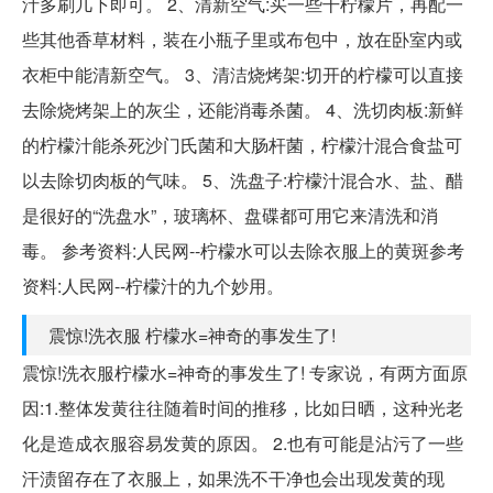
汁多刷几下即可。 2、清新空气:买一些干柠檬片，再配一
些其他香草材料，装在小瓶子里或布包中，放在卧室内或
衣柜中能清新空气。 3、清洁烧烤架:切开的柠檬可以直接
去除烧烤架上的灰尘，还能消毒杀菌。 4、洗切肉板:新鲜
的柠檬汁能杀死沙门氏菌和大肠杆菌，柠檬汁混合食盐可
以去除切肉板的气味。 5、洗盘子:柠檬汁混合水、盐、醋
是很好的“洗盘水”，玻璃杯、盘碟都可用它来清洗和消
毒。 参考资料:人民网--柠檬水可以去除衣服上的黄斑参考
资料:人民网--柠檬汁的九个妙用。
震惊!洗衣服 柠檬水=神奇的事发生了!
震惊!洗衣服柠檬水=神奇的事发生了! 专家说，有两方面原
因:1.整体发黄往往随着时间的推移，比如日晒，这种光老
化是造成衣服容易发黄的原因。 2.也有可能是沾污了一些
汗渍留存在了衣服上，如果洗不干净也会出现发黄的现