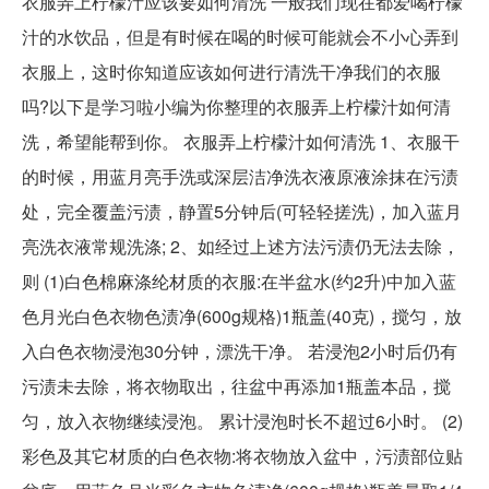
衣服弄上柠檬汁应该要如何清洗 一般我们现在都爱喝柠檬
汁的水饮品，但是有时候在喝的时候可能就会不小心弄到
衣服上，这时你知道应该如何进行清洗干净我们的衣服
吗?以下是学习啦小编为你整理的衣服弄上柠檬汁如何清
洗，希望能帮到你。 衣服弄上柠檬汁如何清洗 1、衣服干
的时候，用蓝月亮手洗或深层洁净洗衣液原液涂抹在污渍
处，完全覆盖污渍，静置5分钟后(可轻轻搓洗)，加入蓝月
亮洗衣液常规洗涤; 2、如经过上述方法污渍仍无法去除，
则 (1)白色棉麻涤纶材质的衣服:在半盆水(约2升)中加入蓝
色月光白色衣物色渍净(600g规格)1瓶盖(40克)，搅匀，放
入白色衣物浸泡30分钟，漂洗干净。 若浸泡2小时后仍有
污渍未去除，将衣物取出，往盆中再添加1瓶盖本品，搅
匀，放入衣物继续浸泡。 累计浸泡时长不超过6小时。 (2)
彩色及其它材质的白色衣物:将衣物放入盆中，污渍部位贴