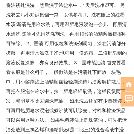
将沾锈处浸湿，然后浸于浓盐水中，1天后洗净即可。 另
洗衣去污小知识集锦一篇，以供参考:1、洗衣服上的红墨
水渍:新渍先用冷水洗，再用温肥皂液浸泡一会儿，再用清
水漂洗;陈渍可先用洗涤剂洗，再用10%的酒精溶液搓擦即
可祛除。 2、墨渍:可用饭粒和洗涤剂调匀，涂在污渍部分
搓擦，再用清水漂洗干净;也可用一份酒精、二份肥皂制的
溶液反复涂擦，亦有良好效果。 3、圆珠笔油渍:首先要看
看衣服是什么料子，一般做法是在污渍处下面放一块毛
巾，用小鬃刷沾上酒精顺丝轻轻刷洗待污渍溶解扩散后，
再把衣服泡在冷水中，抹上肥皂轻轻刷洗，这样反复两三
次，就能基本除去圆珠笔油。 如果洗后还留有少量残迹，
可再用热肥皂水浸泡或煮沸就可以除去，对棉和棉涤织品
可以采用这种方法。 如果毛料装沾上圆珠笔油，可先把污
渍处放到三氯乙烯和酒精(比例是二比三)的混合溶液中浸