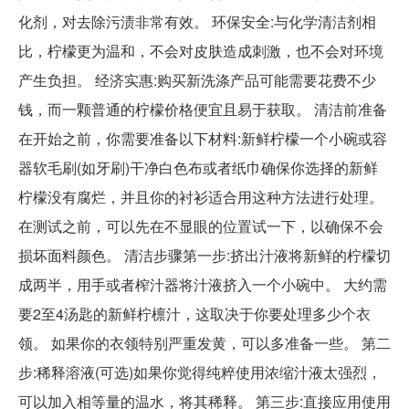
化剂，对去除污渍非常有效。 环保安全:与化学清洁剂相
比，柠檬更为温和，不会对皮肤造成刺激，也不会对环境
产生负担。 经济实惠:购买新洗涤产品可能需要花费不少
钱，而一颗普通的柠檬价格便宜且易于获取。 清洁前准备
在开始之前，你需要准备以下材料:新鲜柠檬一个小碗或容
器软毛刷(如牙刷)干净白色布或者纸巾确保你选择的新鲜
柠檬没有腐烂，并且你的衬衫适合用这种方法进行处理。
在测试之前，可以先在不显眼的位置试一下，以确保不会
损坏面料颜色。 清洁步骤第一步:挤出汁液将新鲜的柠檬切
成两半，用手或者榨汁器将汁液挤入一个小碗中。 大约需
要2至4汤匙的新鲜柠檩汁，这取决于你要处理多少个衣
领。 如果你的衣领特别严重发黄，可以多准备一些。 第二
步:稀释溶液(可选)如果你觉得纯粹使用浓缩汁液太强烈，
可以加入相等量的温水，将其稀释。 第三步:直接应用使用