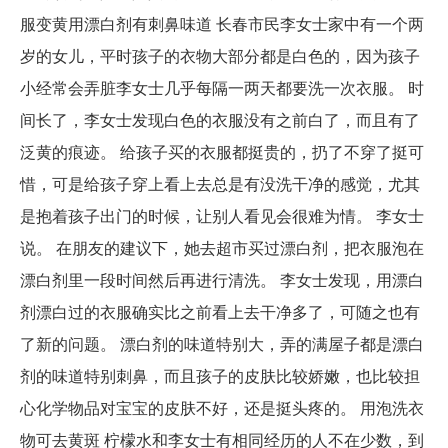
服变黄用漂白剂有刺鼻味道 长春市民李女士家中有一个两
岁的女儿，平时孩子的衣物大部分都是白色的，因为孩子
小经常会弄脏李女士几乎每隔一两天都要洗一次衣服。 时
间长了，李女士发现白色的衣服没有之前白了，而且有了
泛黄的痕迹。 给孩子买的衣服都挺贵的，扔了不穿了挺可
惜，可是给孩子穿上看上去总是有没洗干净的感觉，尤其
是抱着孩子出门的时候，让别人看见会很难为情。 李女士
说。 在朋友的建议下，她去超市买过漂白剂，把衣服泡在
漂白剂里一段时间然后再进行清洗。 李女士发现，用漂白
剂漂白过的衣服确实比之前看上去干净多了，可随之也有
了新的问题。 漂白剂的味道特别大，弄的满屋子都是漂白
剂的味道特别刺鼻，而且孩子的皮肤比较娇嫩，也比较担
心化学物品对宝宝的皮肤不好，还是挺头疼的。 用泡洗衣
物可去黄斑 柠檬水和李女士有相同经历的人不在少数，到