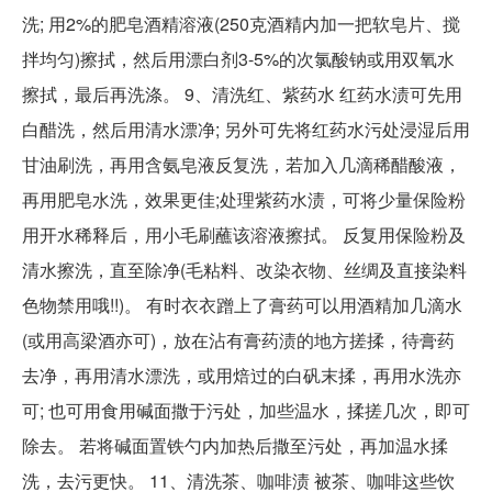
洗; 用2%的肥皂酒精溶液(250克酒精内加一把软皂片、搅
拌均匀)擦拭，然后用漂白剂3-5%的次氯酸钠或用双氧水
擦拭，最后再洗涤。 9、清洗红、紫药水 红药水渍可先用
白醋洗，然后用清水漂净; 另外可先将红药水污处浸湿后用
甘油刷洗，再用含氨皂液反复洗，若加入几滴稀醋酸液，
再用肥皂水洗，效果更佳;处理紫药水渍，可将少量保险粉
用开水稀释后，用小毛刷蘸该溶液擦拭。 反复用保险粉及
清水擦洗，直至除净(毛粘料、改染衣物、丝绸及直接染料
色物禁用哦!!)。 有时衣衣蹭上了膏药可以用酒精加几滴水
(或用高梁酒亦可)，放在沾有膏药渍的地方搓揉，待膏药
去净，再用清水漂洗，或用焙过的白矾末揉，再用水洗亦
可; 也可用食用碱面撒于污处，加些温水，揉搓几次，即可
除去。 若将碱面置铁勺内加热后撒至污处，再加温水揉
洗，去污更快。 11、清洗茶、咖啡渍 被茶、咖啡这些饮