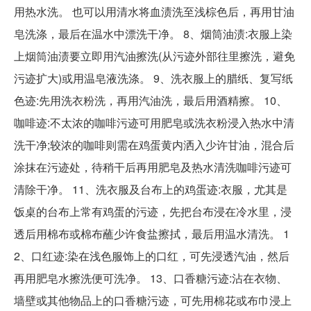
用热水洗。 也可以用清水将血渍洗至浅棕色后，再用甘油
皂洗涤，最后在温水中漂洗干净。 8、烟筒油渍:衣服上染
上烟筒油渍要立即用汽油擦洗(从污迹外部往里擦洗，避免
污迹扩大)或用温皂液洗涤。 9、洗衣服上的腊纸、复写纸
色迹:先用洗衣粉洗，再用汽油洗，最后用酒精擦。 10、
咖啡迹:不太浓的咖啡污迹可用肥皂或洗衣粉浸入热水中清
洗干净;较浓的咖啡则需在鸡蛋黄内洒入少许甘油，混合后
涂抹在污迹处，待稍干后再用肥皂及热水清洗咖啡污迹可
清除干净。 11、洗衣服及台布上的鸡蛋迹:衣服，尤其是
饭桌的台布上常有鸡蛋的污迹，先把台布浸在冷水里，浸
透后用棉布或棉布蘸少许食盐擦拭，最后用温水清洗。 1
2、口红迹:染在浅色服饰上的口红，可先浸透汽油，然后
再用肥皂水擦洗便可洗净。 13、口香糖污迹:沾在衣物、
墙壁或其他物品上的口香糖污迹，可先用棉花或布巾浸上