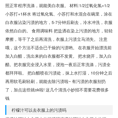
照正常程序洗涤，就能美白衣服。 材料:1/2过氧化氢+1/2
小苏打+1杯水 将过氧化氢、小苏打和水混合在碗里，涂在
白衣服沾染污渍的地方，5-7分钟后刷去，冷水冲洗，衣服
依然白白的。 食用调味料 把盐洒在染上污渍的地方，轻轻
摩擦，等干了之后再清洗，衣服上污渍立马消失。 注意
哦，这个方法不适合已干燥的污渍哟。 在衣服开始漂洗前
加入白醋，洗出来的白衣服都不发黄。 把水烧开，加入白
醋。把衣服完全浸入水里，浸泡一夜后正常洗涤，污渍全
都拜拜啦。 把白醋喷在污渍处，抹上水打湿，10分钟之后
再用软毛刷轻刷，就能去除污渍啦~ 有污渍的衣服别扔
了，加点这些就ok啦! 这几个清洗小妙招不需要花费很多
钱
柠檬汁可以去衣服上的污渍吗