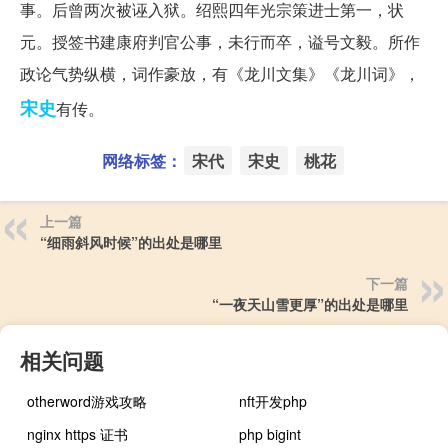
事。后曾两次被诬入狱。绍熙四年光宗策进士第一，状
元。授签书建康府判官公事，未行而卒，谥号文毅。所作
政论气势纵横，词作豪放，有《龙川文集》《龙川词》，
宋史
有传。
网络标签：
宋代
宋史
桃花
上一篇
“细雨斜风时候”的出处是哪里
下一篇
“一夜天山雪更厚”的出处是哪里
相关问题
otherword游戏攻略
nft开发php
nginx https 证书
php bigint