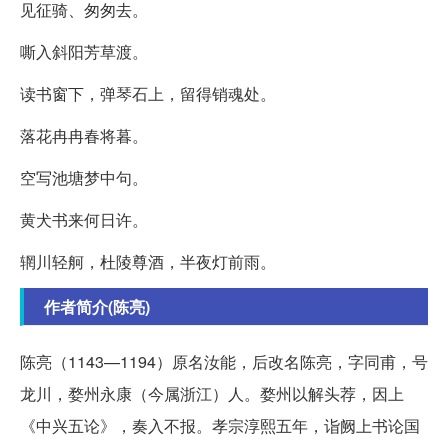
见征骑、匆匆去。
嘶入斜阳芳草渡。
读书窗下，弹琴石上，留得销魂处。
落花冉冉春将暮。
空写池塘梦中句。
黄犬书来何日许。
辋川轻舸，杜陵尊酒，半夜灯前雨。
作者简介(陈亮)
陈亮（1143—1194）原名汝能，后改名陈亮，字同甫，号
龙川，婺州永康（今属浙江）人。婺州以解头荐，因上
《中兴五论》，奏入不报。孝宗淳熙五年，诣阙上书论国