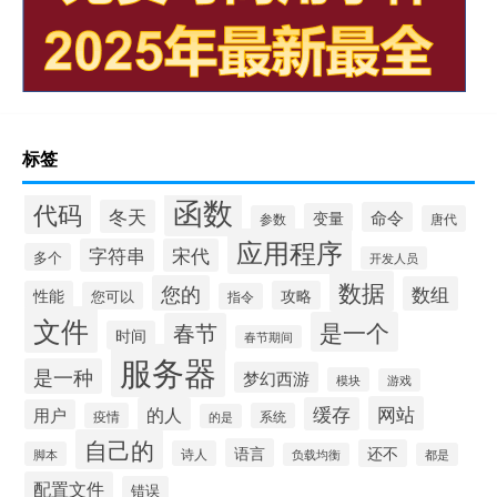
标签
函数
代码
冬天
命令
变量
参数
唐代
应用程序
字符串
宋代
多个
开发人员
数据
您的
数组
性能
攻略
您可以
指令
文件
是一个
春节
时间
春节期间
服务器
是一种
梦幻西游
模块
游戏
网站
的人
缓存
用户
疫情
系统
的是
自己的
语言
还不
诗人
脚本
负载均衡
都是
配置文件
错误