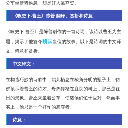
公车坐使诸侯急，却是奸人篡夺资。
《咏史下·曹丕》陈普 翻译、赏析和诗意
《咏史下·曹丕》是陈普创作的一首诗词，该诗以曹丕为主
魏国
题，揭示了他篡夺
皇位的故事。以下是诗词的中文译
文、诗意和赏析。
中文译文：
在构造巧妙的诗歌中，鹊儿栖息在棱角分明的瓶子上，仿
佛预示着曹丕的诗才。母鸡停栖在庭院的树上，那已是往
日的景象。曹丕乘坐着公车，使诸侯们忙于应对，然而事
实上，他只是一个奸诈的篡夺者。
诗意：