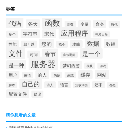
标签
函数
代码
冬天
命令
变量
参数
唐代
应用程序
字符串
宋代
多个
开发人员
数据
您的
数组
性能
攻略
您可以
指令
文件
是一个
春节
时间
春节期间
服务器
是一种
梦幻西游
模块
游戏
网站
的人
缓存
用户
疫情
系统
的是
自己的
语言
还不
诗人
脚本
负载均衡
都是
配置文件
错误
猜你想看的文章
测春节遇到什么时候过年