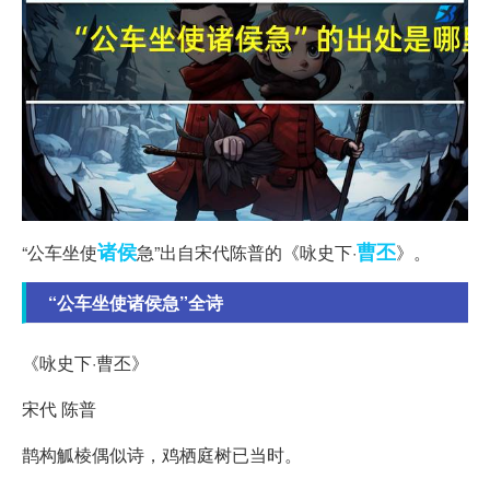
诸侯
曹丕
“公车坐使
急”出自宋代陈普的《咏史下·
》。
“公车坐使诸侯急”全诗
《咏史下·曹丕》
宋代 陈普
鹊构觚棱偶似诗，鸡栖庭树已当时。