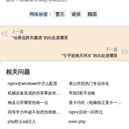
网络标签：
曹丕
诸侯
魏国
上一篇
“仙香远胜市廛清”的出处是哪里
下一篇
“引手欲挽天河水”的出处是哪里
相关问题
nginx在windows中怎么配置
黄山学院热门专业排名
机械设备造成的伤害事故有哪些
帝国3新手攻略
梅县元宵哪里热闹一点
显卡功耗（电脑独立显卡一般多少瓦听说耗电）
同等学力申硕不加把劲很难考上吗
nginx启动一闪而过
php防止sql注入
exec php