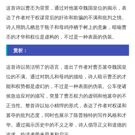
这首诗以曹丕为背景，通过对他篡夺魏国皇位的揭示，表
达了作者对于权谋背后的奸诈和欺骗的不满和批判之情。
诗人用鹊儿栖息于瓶子和母鸡停栖于树上的意象，暗喻曹
丕的才华和权位是虚构的，不过是一种表面的伪装。
赏析：
这首诗以简洁明了的语言，道出了作者对曹丕篡夺魏国皇
位的不满。通过对鹊儿和母鸡的描绘，诗人暗示曹丕的才
能和权势都是虚幻的，不过是一种表面的伪装。公车使诸
侯急迫应对的描写，突显了曹丕权力的虚弱和他篡夺的不
正当性。整首诗以短小精悍的形式，表达了作者对权谋和
篡夺的批判态度，同时也展示了陈普独特的写作风格和才
华。通过揭示历史中的不义之举，诗人倡导正义和道德的
追求，给读者带来思考和启示。