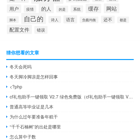
网站
的人
缓存
用户
疫情
系统
的是
自己的
语言
还不
诗人
脚本
负载均衡
都是
配置文件
错误
猜你想看的文章
冬天会死吗
冬天脚冷脚凉是怎样回事
<?php
cf礼包助手一键领取 V2.7 绿色免费版（cf礼包助手一键领取 V2.7 绿色免费版功能简介）
普通高等毕业证是几本
为什么过年要准备年糕干
“千千石楠树”的出处是哪里
怎么算中子数