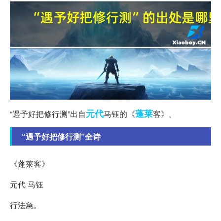
元代
蓬莱
“遇予好把修行测”出自
马钰的《
客》。
“遇予好把修行测”全诗
《蓬莱客》
元代 马钰
行法急。