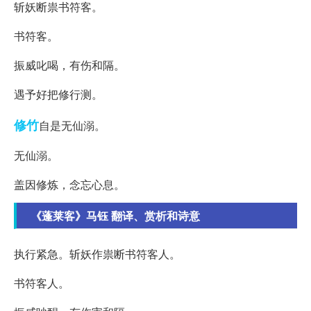
斩妖断祟书符客。
书符客。
振威叱喝，有伤和隔。
遇予好把修行测。
修竹
自是无仙溺。
无仙溺。
盖因修炼，念忘心息。
《蓬莱客》马钰 翻译、赏析和诗意
执行紧急。斩妖作祟断书符客人。
书符客人。