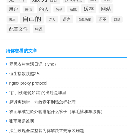
网站
的人
缓存
用户
疫情
系统
的是
自己的
语言
还不
诗人
脚本
负载均衡
都是
配置文件
错误
猜你想看的文章
罗勇农村生活日记（lync）
恒生指数跌超2%
nginx proxy protocol
“伊川佚老鬓如霜”的出处是哪里
起诉离婚时一方故意不到场怎样处理
双面羊绒短款外套搭配什么裤子（羊毛裤和羊绒裤）
张雨馨是谁啊
法兰玫瑰全屋整装为你解决常规家装难题