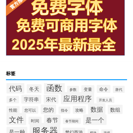
标签
函数
代码
冬天
命令
变量
参数
唐代
应用程序
字符串
宋代
多个
开发人员
数据
您的
数组
性能
攻略
您可以
指令
文件
是一个
春节
时间
春节期间
服务器
是一种
梦幻西游
模块
游戏