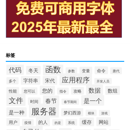
标签
函数
代码
冬天
命令
变量
参数
唐代
应用程序
字符串
宋代
多个
开发人员
数据
您的
数组
性能
攻略
您可以
指令
文件
是一个
春节
时间
春节期间
服务器
是一种
梦幻西游
模块
游戏
网站
的人
缓存
用户
疫情
系统
的是