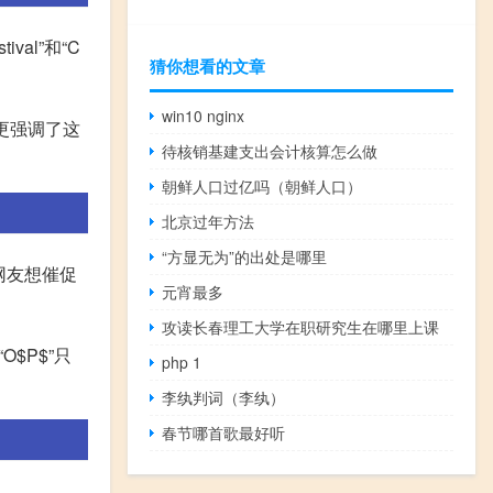
val”和“C
猜你想看的文章
win10 nginx
r”更强调了这
待核销基建支出会计核算怎么做
朝鲜人口过亿吗（朝鲜人口）
北京过年方法
“方显无为”的出处是哪里
了网友想催促
元宵最多
攻读长春理工大学在职研究生在哪里上课
$P$”只
php 1
李纨判词（李纨）
春节哪首歌最好听