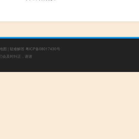
地图
|
疑难解答
粤ICP备08017430号
，我们会及时纠正，谢谢