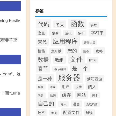
标签
g Festiv
函数
代码
冬天
参数
字符串
命令
变量
多个
唐代
应用程序
演着非常重
宋代
开发人员
您的
性能
攻略
您可以
指令
文件
数据
数组
时间
是一个
春节
春节期间
 Year”。这
服务器
是一种
梦幻西游
的人
用户
疫情
模块
游戏
而“Luna
网站
缓存
系统
的是
脚本
自己的
语言
诗人
负载均衡
配置文件
还不
错误
都是