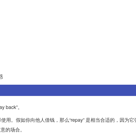
惑
 back”。
用。假如你向他人借钱，那么“repay” 是相当合适的，因为它
更随意的场合。