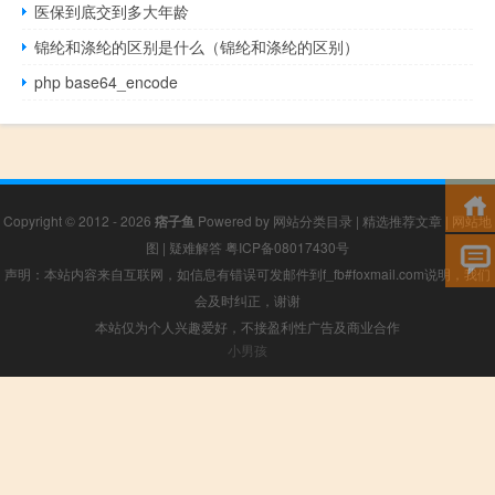
医保到底交到多大年龄
锦纶和涤纶的区别是什么（锦纶和涤纶的区别）
php base64_encode
Copyright © 2012 - 2026
痞子鱼
Powered by
网站分类目录
|
精选推荐文章
|
网站地
图
|
疑难解答
粤ICP备08017430号
声明：本站内容来自互联网，如信息有错误可发邮件到f_fb#foxmail.com说明，我们
会及时纠正，谢谢
本站仅为个人兴趣爱好，不接盈利性广告及商业合作
小男孩