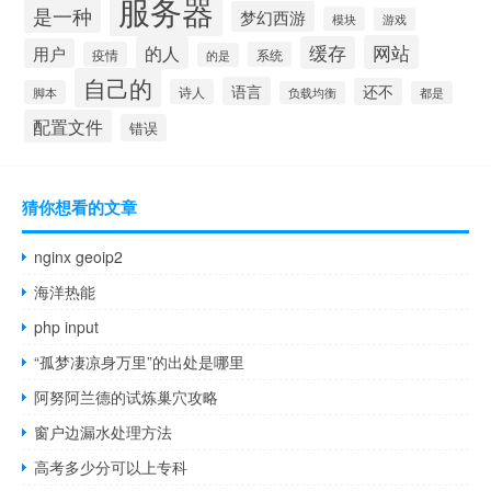
服务器
是一种
梦幻西游
模块
游戏
网站
的人
缓存
用户
疫情
系统
的是
自己的
语言
还不
诗人
脚本
负载均衡
都是
配置文件
错误
猜你想看的文章
nginx geoip2
海洋热能
php input
“孤梦凄凉身万里”的出处是哪里
阿努阿兰德的试炼巢穴攻略
窗户边漏水处理方法
高考多少分可以上专科