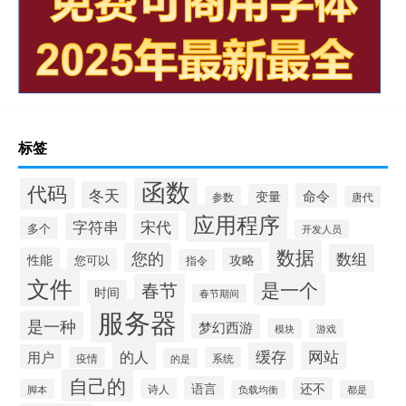
标签
函数
代码
冬天
命令
变量
参数
唐代
应用程序
字符串
宋代
多个
开发人员
数据
您的
数组
性能
攻略
您可以
指令
文件
是一个
春节
时间
春节期间
服务器
是一种
梦幻西游
模块
游戏
网站
的人
缓存
用户
疫情
系统
的是
自己的
语言
还不
诗人
脚本
负载均衡
都是