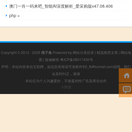
澳门一肖一码来吧_智能AI深度解析_爱采购版v47.08.406
php =
Copyright © 2012 - 2026
痞子鱼
Powered by
网站分类目录
|
精选推荐文章
|
网站地
图
|
疑难解答
粤ICP备08017430号
声明：本站内容来自互联网，如信息有错误可发邮件到f_fb#foxmail.com说明，我们
会及时纠正，谢谢
本站仅为个人兴趣爱好，不接盈利性广告及商业合作
小男孩