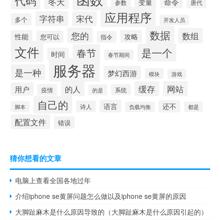
冬天
命令
变量
参数
唐代
应用程序
字符串
宋代
多个
开发人员
数据
您的
数组
性能
攻略
您可以
指令
文件
是一个
春节
时间
春节期间
服务器
是一种
梦幻西游
模块
游戏
网站
的人
缓存
用户
疫情
系统
的是
自己的
语言
还不
诗人
脚本
负载均衡
都是
配置文件
错误
猜你想看的文章
电脑上查看全国各地过年
介绍iphone se黄屏问题怎么做以及iphone se黄屏的原因
大脚趾麻木是什么原因导致的（大脚趾麻木是什么原因引起的）