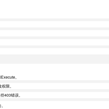
xecute。
改权限。
些403错误。
向。