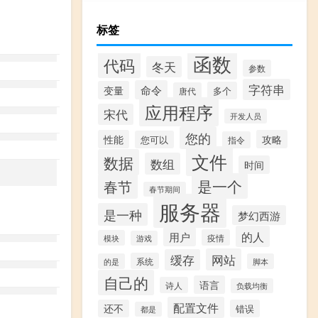
标签
函数
代码
冬天
参数
字符串
命令
变量
多个
唐代
应用程序
宋代
开发人员
您的
性能
攻略
您可以
指令
文件
数据
数组
时间
是一个
春节
春节期间
服务器
是一种
梦幻西游
的人
用户
疫情
模块
游戏
网站
缓存
系统
的是
脚本
自己的
语言
诗人
负载均衡
配置文件
还不
错误
都是