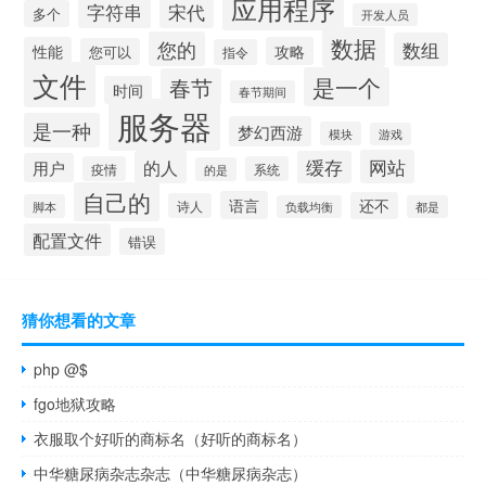
应用程序
字符串
宋代
多个
开发人员
数据
您的
数组
性能
攻略
您可以
指令
文件
是一个
春节
时间
春节期间
服务器
是一种
梦幻西游
模块
游戏
网站
的人
缓存
用户
疫情
系统
的是
自己的
语言
还不
诗人
脚本
负载均衡
都是
配置文件
错误
猜你想看的文章
php @$
fgo地狱攻略
衣服取个好听的商标名（好听的商标名）
中华糖尿病杂志杂志（中华糖尿病杂志）