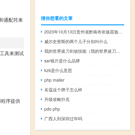
猜你想看的文章
达式和通配符来
2023年10月13日贵州省黔南布依族苗族自治州疫情大数据-今日/今天疫情全网搜索最新实时消息动态情况通知播报
威尔史密斯的两个儿子分别叫什么
我的世界拔刀剑放技能（我的世界拔刀剑怎么玩技能）
l等工具来测试
sar镜片是什么品牌
kz6是什么意思
;}
php mailer
名蔻这个牌子怎么样
升级攻略扑克
用程序提供
pdo php
广西人到深圳过年吗