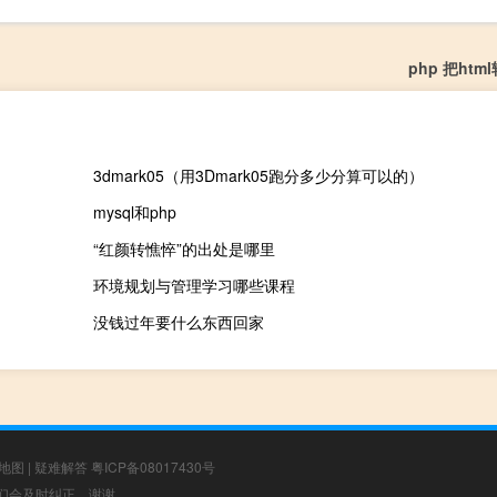
php 把htm
3dmark05（用3Dmark05跑分多少分算可以的）
mysql和php
“红颜转憔悴”的出处是哪里
环境规划与管理学习哪些课程
没钱过年要什么东西回家
地图
|
疑难解答
粤ICP备08017430号
，我们会及时纠正，谢谢