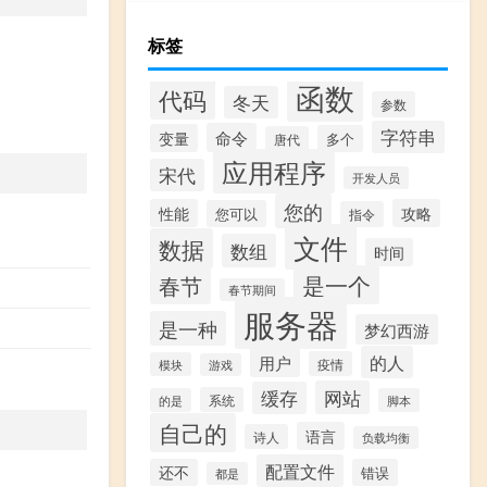
标签
函数
代码
冬天
参数
字符串
命令
变量
多个
唐代
应用程序
宋代
开发人员
您的
性能
攻略
您可以
指令
文件
数据
数组
时间
是一个
春节
春节期间
服务器
是一种
梦幻西游
的人
用户
疫情
模块
游戏
网站
缓存
系统
的是
脚本
自己的
语言
诗人
负载均衡
配置文件
还不
错误
都是