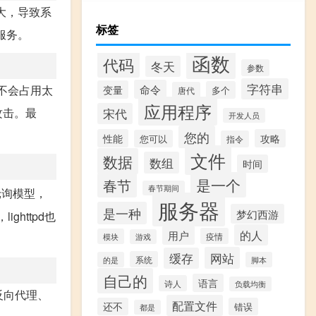
较大，导致系
标签
服务。
函数
代码
冬天
参数
字符串
命令
并不会占用太
变量
多个
唐代
应用程序
攻击。最
宋代
开发人员
您的
性能
攻略
您可以
指令
文件
数据
数组
时间
是一个
春节
春节期间
轮询模型，
服务器
是一种
梦幻西游
httpd也
的人
用户
疫情
模块
游戏
网站
缓存
系统
的是
脚本
自己的
语言
诗人
负载均衡
反向代理、
配置文件
还不
错误
都是