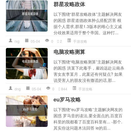
群星攻略政体
以下围绕“群星攻略政体”主题解决网友
的困惑 群星道德政体肿么搭配厉害 根
据个人需求,群星1.3版本的唯心主义减
分歧效果适用于整个帝国。这种打...
rxg
05-04
0
2
手游攻略
电脑攻略测算
以下围绕“电脑攻略测算”主题解决网友
的困惑 洪某下此毒手，雇凶远赴云南杀
害女友李某月，此案还有何疑点? 如果
说受害人的朋友没有撒谎的话,那...
dng
05-04
0
844
手游攻略
eu罗马攻略
以下围绕“eu罗马攻略”主题解决网友的
困惑 罗马音的读法,要全面点的,百度百
科里的我都看了百度百科里有... -那个.
其实你这问题木法回答 ie的后...