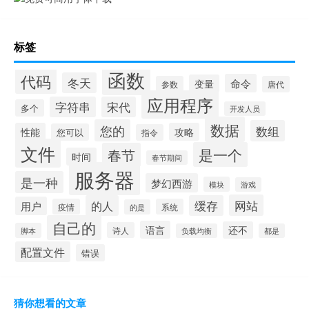
标签
函数
代码
冬天
命令
变量
参数
唐代
应用程序
字符串
宋代
多个
开发人员
数据
您的
数组
性能
攻略
您可以
指令
文件
是一个
春节
时间
春节期间
服务器
是一种
梦幻西游
模块
游戏
网站
的人
缓存
用户
疫情
系统
的是
自己的
语言
还不
诗人
脚本
负载均衡
都是
配置文件
错误
猜你想看的文章