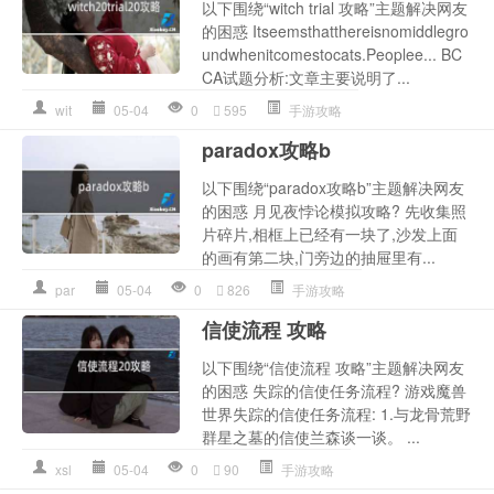
以下围绕“witch trial 攻略”主题解决网友
的困惑 Itseemsthatthereisnomiddlegro
undwhenitcomestocats.Peoplee... BC
CA试题分析:文章主要说明了...
wit
05-04
0
595
手游攻略
paradox攻略b
以下围绕“paradox攻略b”主题解决网友
的困惑 月见夜悖论模拟攻略? 先收集照
片碎片,相框上已经有一块了,沙发上面
的画有第二块,门旁边的抽屉里有...
par
05-04
0
826
手游攻略
信使流程 攻略
以下围绕“信使流程 攻略”主题解决网友
的困惑 失踪的信使任务流程? 游戏魔兽
世界失踪的信使任务流程: 1.与龙骨荒野
群星之墓的信使兰森谈一谈。 ...
xsl
05-04
0
90
手游攻略