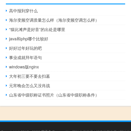
高中报到穿什么
海尔变频空调质量怎么样（海尔变频空调怎么样）
“猿比滩声是好音”的出处是哪里
java和php哪个比较好
好好过年好玩的吧
事业成就拜年语句
windows版nginx
大年初三要不要去扫墓
元宵晚会怎么又没肖战
山东省中级职称证书照片（山东省中级职称条件）