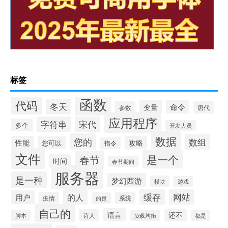
标签
函数
代码
冬天
命令
变量
参数
唐代
应用程序
字符串
宋代
多个
开发人员
数据
您的
数组
性能
攻略
您可以
指令
文件
是一个
春节
时间
春节期间
服务器
是一种
梦幻西游
模块
游戏
网站
的人
缓存
用户
疫情
系统
的是
自己的
语言
还不
诗人
脚本
负载均衡
都是